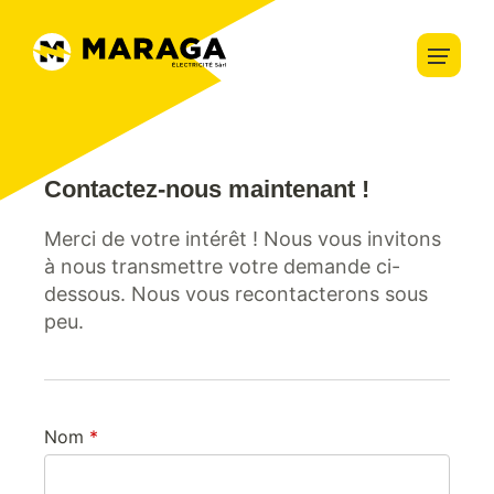
Domotique
Sécurité
Accueil
Éclairage
À propos
Bornes de recharge
À propos
Offres d'emploi
News
Blog
Contactez-nous maintenant !
Panneaux photovoltaïques
Merci de votre intérêt ! Nous vous invitons
Prestations
à nous transmettre votre demande ci-
dessous. Nous vous recontacterons sous
peu.
Partenaires
Projets
Nom
Contact